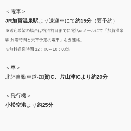
＜電車＞
JR加賀温泉駅
より送迎車にて
約15分
（要予約）
※送迎希望の場合は宿泊前日までに電話orメールにて「加賀温泉
駅 到着時間と乗車予定の電車」を要連絡。
※無料送迎時間 12：00～18：00迄
＜車＞
北陸自動車道-
加賀IC、片山津ICより約20分
＜飛行機＞
小松空港
より
約25分