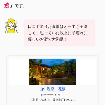
紫
」
です。
口コミ通りお食事はとっても美味
しく、思っていた以上に子連れに
優しいお宿で大満足！
山中温泉 花紫
posted with
トマレバ
石川県加賀市山中温泉東町1-ホ17-1