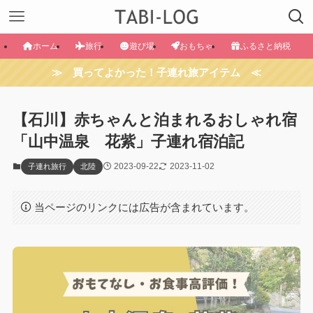
ホーム
旅行
遊び場
おもちゃ
ふるさと納税
≫ 買ってよかった！子連れ旅アイテム ≪
【石川】赤ちゃんと泊まれるおしゃれ宿
「山中温泉 花紫」子連れ宿泊記
2023-09-22
2023-11-02
子連れ旅行
北陸
当ページのリンクには広告が含まれています。