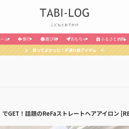
こどもとおでかけ
ホーム
旅行
遊び場
おもちゃ
ふるさと納税
≫ 買ってよかった！子連れ旅アイテム ≪
GET！話題のReFaストレートヘアアイロン [RE-