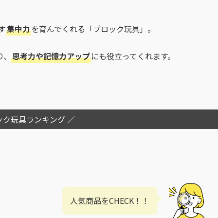
す
集中力
を育んでくれる「ブロック玩具」。
り、
思考力や記憶力アップ
にも役立ってくれます。
ック玩具ランキング ／
人気商品をCHECK！！