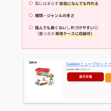
型にはまらず
自由になんでも作れる
種類・ジャンルの多さ
踏んでも痛くない
し
片づけやすい◎
（蓋つきの
専用ケースに収納可）
Gakkenニューブロック 
posted with
カエレバ
楽天市場