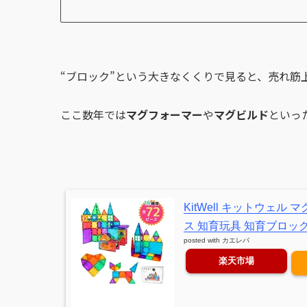
“ブロック”という大きなくくりで見ると、売れ筋上
ここ数年では
マグフォーマー
や
マグビルド
といっ
KitWell キットウェ
ス 知育玩具 知育ブロッ
posted with
カエレバ
楽天市場